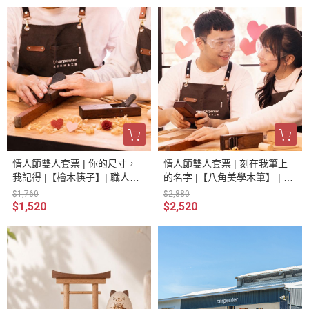
情人節雙人套票 | 你的尺寸，
情人節雙人套票 | 刻在我筆上
我記得 |【檜木筷子】| 職人手
的名字 |【八角美學木筆】 | 職
作 | 60分鐘 鉋木聞香 | 鉋木 磨
人手作 | 60分鐘 靜心時光 | 鉋
$1,760
$2,880
砂 養護 | 手作體驗
木 磨砂 烙印 養護 | 手作體驗
$1,520
$2,520