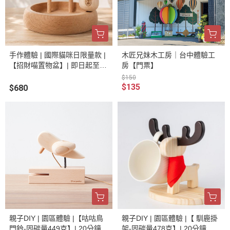
手作體驗 | 國際貓咪日限量款 |
木匠兄妹木工房｜台中體驗工
【招財喵置物盆】| 即日起至8/
房【門票】
31期間限定 | 喵喵開放認親中 |
$150
線上預約
$135
$680
親子DIY | 園區體驗 |【咕咕鳥
親子DIY | 園區體驗 |【 馴鹿掛
門鈴-固碳量449克】| 20分鐘
架-固碳量478克】| 20分鐘 輕