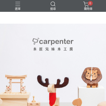
0
選單
搜尋
購物車
DIY
台中體驗行程
親子手作
體驗課程