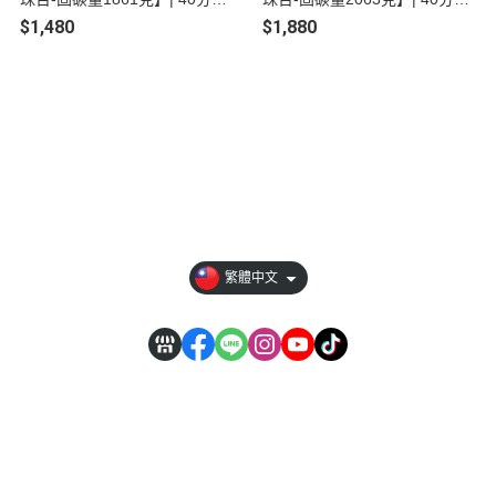
一起創作 | 趣味童玩 | 手作體驗
一起創作 | 趣味童玩 | 手作體驗
$1,480
$1,880
| 線上預約
| 線上預約
品牌資訊
暢銷推薦
會員權益說明
媒體報導
繁體中文