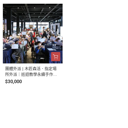
團體外派 | 木匠森活．指定場
所外派｜巡迴教學永續手作體
驗 | 客製化
$30,000
品牌資訊
暢銷推薦
會員權益說明