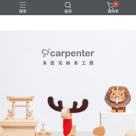
0
選單
搜尋
購物車
DIY
台中體驗行程
親子手作
體驗課程