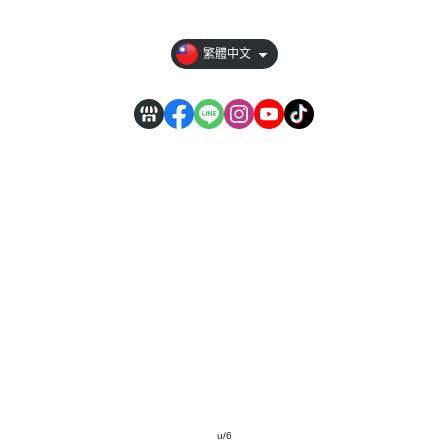
媒體報導
繁體中文
【營業人名稱】木匠兄妹科技有限公司 【統一編號】27851290
【客服專線】04-2559-0689 【客服時間】週一至週五 09:00~17:00
u/6