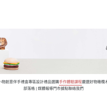
小物
創意伴手禮盒專區
設計禮品選購
手作體驗課程
嚴選好物
橄欖
部落格 | 媒體報導
門市據點
聯絡我們