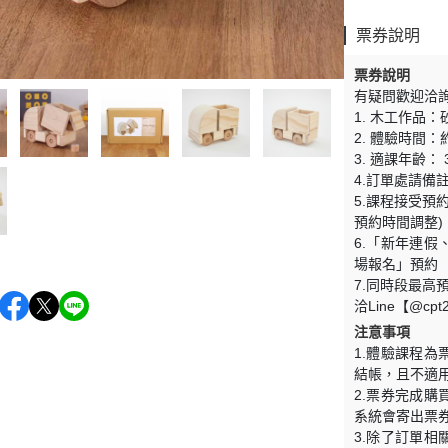
票券說明
票券說明
有疑問歡迎洽詢台
1. 木工作品：
2. 體驗時間：約
3. 適課年齡：
4.訂單處請備
5.課程接受預約時
預約時間調整)
6.「新年連
場報名」預約
7.同時段最高
洽Line【@cpt
注意事項
1.體驗課程
結帳，且不適
2.票券完成
系統會寄出票
3.除了訂單