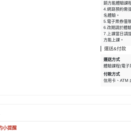
銷方能體驗課
4.網路預約需
名體驗。
5.電子票券僅
6.改期請於體
7.上課當日請
方能上課。
運送&付款
運送方式
體驗課程(電子
付款方式
信用卡
ATM
情
預約小提醒