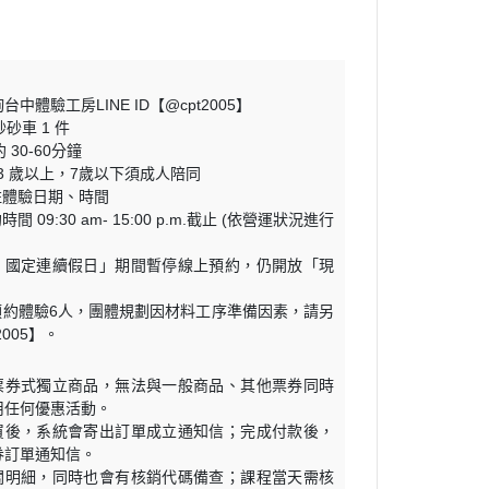
中體驗工房LINE ID【@cpt2005】
砂砂車 1 件
 30-60分鐘
 3 歲以上，7歲以下須成人陪同
註體驗日期、時間
間 09:30 am- 15:00 p.m.截止 (依營運狀況進行
假、國定連續假日」期間暫停線上預約，仍開放「現
預約體驗6人，團體規劃因材料工序準備因素，請另
2005】。
為票券式獨立商品，無法與一般商品、其他票券同時
用任何優惠活動。
購買後，系統會寄出訂單成立通知信；完成付款後，
券訂單通知信。
相關明細，同時也會有核銷代碼備查；課程當天需核