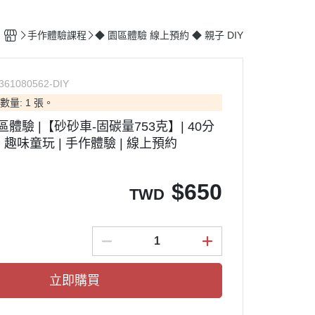
手作體驗課程
◆ 園區體驗 線上預約 ◆ 親子 DIY
361080562-DIY
數量: 1 張。
園區體驗 |【砂砂車-固碳量753克】| 40分
| 趣味童玩 | 手作體驗 | 線上預約
$
650
TWD
立即購買