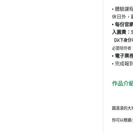
•
體驗課
休日外，
•
每份官
入園費：
【以下身分
必要陪伴者
•
電子票
•
完成報
作品介
圓滾滾的大
你可以根據