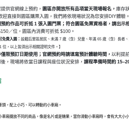
程提供官網線上預約，
園區亦開放
所有品項
當天現場報名，
庫存
歡迎直接到園區購票入園，我們將依現場狀況為您安排
DIY
體驗
網預約作品可折抵
1
張入園門票；符合園區免票資格者，請出示
$150
／位，園區內消費可折抵
$100
。
可免費入園：
設籍后里區居民、未滿
7
歲（含）兒童、年滿
65
歲（含）長者、
1
位，以上皆須出示相關證明文件。】
券僅限預訂日期使用；官網預約時請填寫預計體驗時間，
以利提
到後，現場將依當日課程與座位狀況安排，
課程準備時間約
15–2
紹
車頭，配上小巧、可以轉動的小車廂。
小車廂擺放不同的商品，像是名片或是糖果，當
你滑動小車廂時，會有大大小小