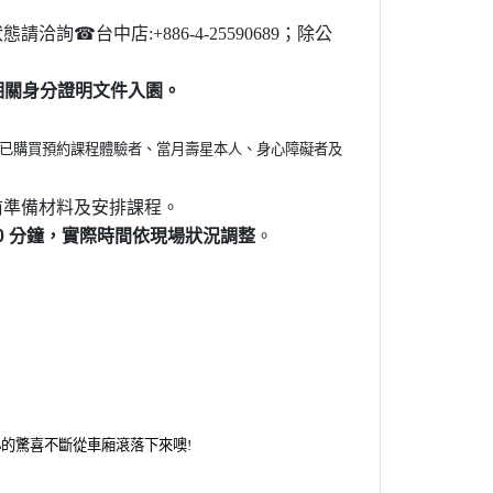
狀態請洽詢
☎
台中店
:+886-4-25590689
；除公
。
相關身分證明文件入園。
已購買預約課程體驗者、當月壽星本人、身心障礙者及
前準備材料及安排課程。
0
分鐘，實際時間依現場狀況調整
。
的驚喜不斷從車廂滾落下來噢!