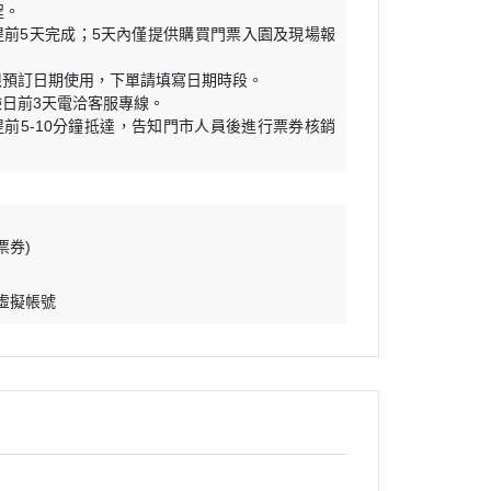
程。
提前5天完成；5天內僅提供購買門票入園及現場報
限預訂日期使用，下單請填寫日期時段。
驗日前3天電洽客服專線。
提前5-10分鐘抵達，告知門市人員後進行票券核銷
票券)
 虛擬帳號