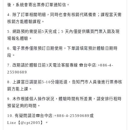
後，系統會寄出票券訂單通知信。
4. 除了訂單相關明細，同時也會有核銷代碼備查；課程當天需
核銷方能體驗課程。
5. 網路預約需提前5天完成；5 天內僅提供購買門票入園及現
場報名體驗。
6. 電子票券僅限預訂日期使用，下單請填寫預計體驗日期時
段。
7. 改期請於體驗日前3天電洽客服專線
☎台中店:+886-4-
25590689
8. 上課當日請提前5-10分鐘抵達，告知門市人員後進行票券核
銷方能上課。
9. 木作根據個人操作狀況，體驗時間有所差異，請安排行程時
預留足夠的時間。
10. 有疑問請洽☎台中店:+886-4-25590689或
Line【@cpt2005】。