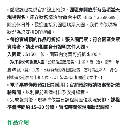
•
體驗課程提供官網線上預約，
園區亦開放
所有品項
當天
現場報名，
庫存狀態請洽詢
☎
台中店
:+886-4-25590689
；
除公休日外，歡迎直接到園區購票入園，我們將依現場
狀況為您安排
DIY
體驗。
•
每份官網預約作品可折抵
1
張入園門票；符合園區免票
資格者，請出示相關身分證明文件入園。
入園費：
$150
／位，園區內消費可折抵
$100
。
【以下身分可免費入園：
設籍后里區居民、未滿
7
歲（含）兒童、年
滿
65
歲（含）長者、已購買預約課程體驗者、當月壽星本人、身心
障礙者及必要陪伴者
1
位，以上皆須出示相關證明文件。】
•
電子票券僅限預訂日期使用；官網預約時請填寫預計體
驗時間，
以利提前準備材料及安排課程。
•
完成報到後，現場將依當日課程與座位狀況安排，
課程
準備時間約
15–20
分鐘，實際時間依現場狀況調整
。
作品介紹