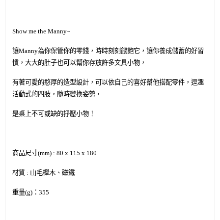
Show me the Manny~
讓Manny為你保管你的零錢
，
時時刻刻餵飽它，讓你養成儲蓄的好習
慣
，
大大的肚子也可以幫你
存放許多文具小物
，
有著可愛的憨厚的造型設計
，
可以依自己的喜好幫他搭配零件
，
逗趣
活動式的四肢，隨時變換姿勢
，
是桌上不可或缺的抒壓小物！
商品尺寸(mm) : 80 x 115 x 180
材質 : 山毛櫸木、磁鐵
重量(g)：355