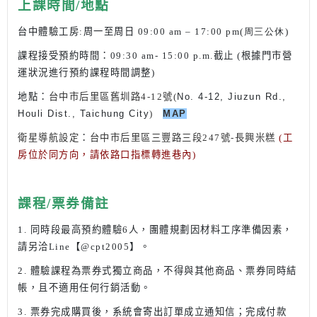
上課時間/地點
台中體驗工房
:
周一至周日 09
:00 am – 17:00 pm(周三公休)
課程接受預約時間
：
09:30 am- 15:00 p.m.
截止 (根據門市營
運狀況進行預約課程時間調整)
地點
：
台中市后里區舊圳路4-12號(
No. 4-12, Jiuzun Rd.,
Houli Dist., Taichung City
)
MAP
衛星導航設定
：
台中市后里區三豐路三段247號-長興米糕
(工
房位於同方向，請依路口指標轉進巷內)
課程/票券備註
1. 同時段最高預約體驗6人，團體規劃因材料工序準備因素，
請另洽Line【@cpt2005】。
2. 體驗課程為票券式獨立商品，不得與其他商品、票券同時結
帳，且不適用任何行銷活動。
3. 票券完成購買後，系統會寄出訂單成立通知信；完成付款