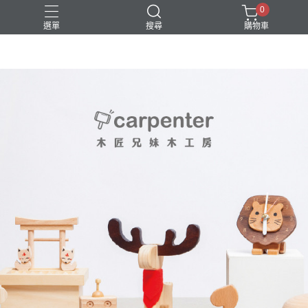
0
選單
搜尋
購物車
DIY
台中體驗行程
親子手作
體驗課程