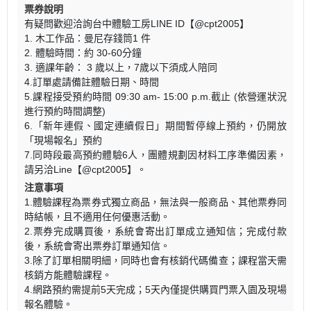
票券說明
有疑問歡迎洽詢台中體驗工房LINE ID【@cpt2005】
1. 木工作品：曼尼存錢筒1 件
2. 體驗時間：約 30-60分鐘
3. 適課年齡： 3 歲以上，7歲以下須成人陪同
4.訂單處請備註體驗日期、時間
5.課程接受預約時間 09:30 am- 15:00 p.m.截止 (依營運狀況
進行預約時間調整)
6.「新年連假、國定連續假日」期間暫停線上預約，仍開放
「現場報名」預約
7.同時段最高預約體驗6人，團體規劃因材料工序準備因素，
請另洽Line【@cpt2005】。
注意事項
1.體驗課程為票券式獨立商品，無法與一般商品、其他票券同
時結帳，且不適用任何優惠活動。
2.票券完成購買後，系統會寄出訂單成立通知信；完成付款
後，系統會寄出票券訂單通知信。
3.除了訂單相關明細，同時也會有核銷代碼備查；課程當天需
核銷方能體驗課程。
4.網路預約需提前5天完成；5天內僅提供購買門票入園及現場
報名體驗。