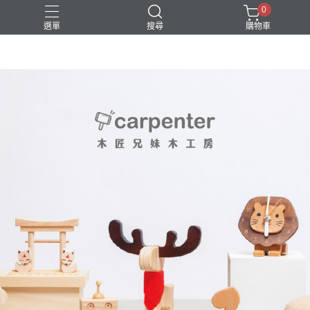
0
選單
搜尋
購物車
DIY
台中體驗行程
親子手作
體驗課程