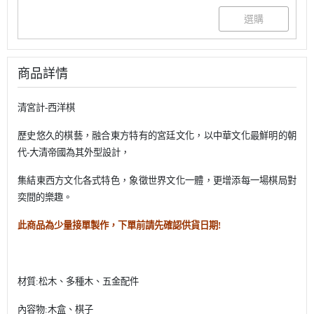
商品詳情
清宮計
-
西洋棋
歷史悠久的棋藝，融合東方特有的宮廷文化，
以中華文化最鮮明的朝
代
-
大清帝國為其外型設計，
集結東西方文化各式特色，
象徵世界文化一體，更增添每一場棋局對
奕間的樂趣。
此商品為少量接單製作，下單前請先確認供貨日期!
材質:松木、
多種木、
五金配件
內容物:木盒、棋子