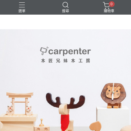
0
選單
搜尋
購物車
DIY
台中體驗行程
親子手作
體驗課程