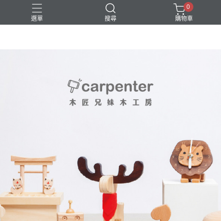
0
選單
搜尋
購物車
DIY
台中體驗行程
親子手作
體驗課程