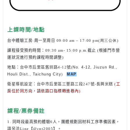
上課時間/地點
台中體驗工房
:
周一至周日 09
:00 am – 17:00 pm(周三公休)
課程接受預約時間
：
09:30 am- 15:00 p.m.
截止 (根據門市營
運狀況進行預約課程時間調整)
地點
：
台中市后里區舊圳路4-12號(
No. 4-12, Jiuzun Rd.,
Houli Dist., Taichung City
)
MAP
衛星導航設定
：
台中市后里區三豐路三段247號-長興米糕
(工
房位於同方向，請依路口指標轉進巷內)
課程/票券備註
1. 同時段最高預約體驗6人，團體規劃因材料工序準備因素，
請另洽Line【@cpt2005】。