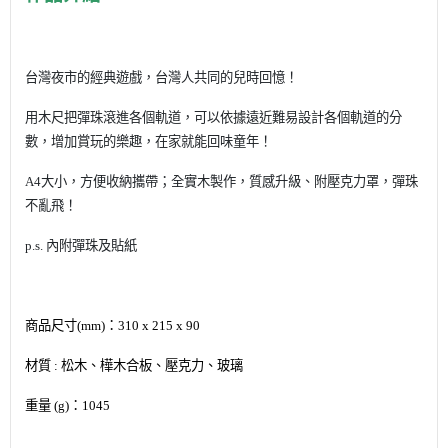
台灣夜市的經典遊戲，台灣人共同的兒時回憶！
用木尺把彈珠滾進各個軌道，可以依據遠近難易設計各個軌道的分
數，增加賞玩的樂趣，在家就能回味童年！
A4大小，方便收納攜帶；全實木製作，質感升級、附壓克力罩，彈珠
不亂飛！
p.s. 內附彈珠及貼紙
商品尺寸(mm)：310 x 215 x 90
材質 : 松木、樺木合板、壓克力、玻璃
重量 (g)：1045