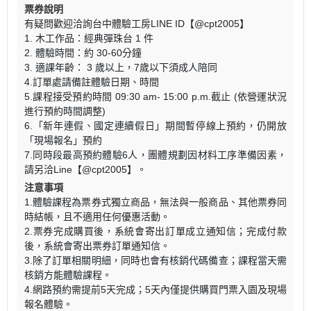
票券說明
有疑問歡迎洽詢台中體驗工房LINE ID【@cpt2005】
1. 木工作品：經典彈珠台 1 件
2. 體驗時間：約 30-60分鐘
3. 適課年齡： 3 歲以上，7歲以下須成人陪同
4.訂單處請備註體驗日期、時間
5.課程接受預約時間 09:30 am- 15:00 p.m.截止 (依營運狀況
進行預約時間調整)
6.「新年連假、國定連續假日」期間暫停線上預約，仍開放
「現場報名」預約
7.同時段最高預約體驗6人，團體規劃因材料工序準備因素，
請另洽Line【@cpt2005】。
注意事項
1.體驗課程為票券式獨立商品，無法與一般商品、其他票券同
時結帳，且不適用任何優惠活動。
2.票券完成購買後，系統會寄出訂單成立通知信；完成付款
後，系統會寄出票券訂單通知信。
3.除了訂單相關明細，同時也會有核銷代碼備查；課程當天需
核銷方能體驗課程。
4.網路預約需提前5天完成；5天內僅提供購買門票入園及現場
報名體驗。