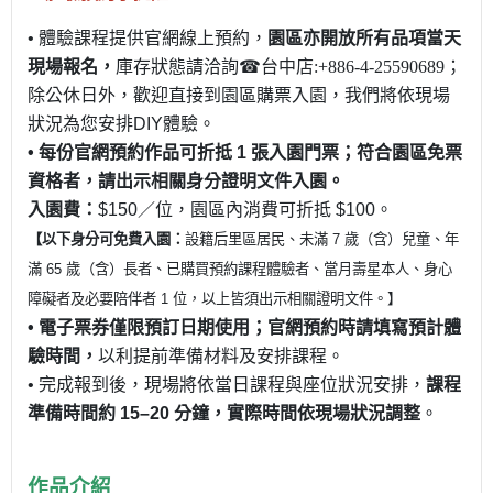
•
體驗課程提供官網線上預約，
園區亦開放
所有品項
當天
現場報名，
庫存狀態請洽詢
☎
台中店
:+886-4-25590689
；
除公休日外，歡迎直接到園區購票入園，我們將依現場
狀況為您安排
DIY
體驗。
•
每份官網預約作品可折抵
1
張入園門票；符合園區免票
資格者，請出示相關身分證明文件入園。
入園費：
$150
／位，園區內消費可折抵
$100
。
【以下身分可免費入園：
設籍后里區居民、未滿
7
歲（含）兒童、年
滿
65
歲（含）長者、已購買預約課程體驗者、當月壽星本人、身心
障礙者及必要陪伴者
1
位，以上皆須出示相關證明文件。】
•
電子票券僅限預訂日期使用；官網預約時請填寫預計體
驗時間，
以利提前準備材料及安排課程。
•
完成報到後，現場將依當日課程與座位狀況安排，
課程
準備時間約
15–20
分鐘，實際時間依現場狀況調整
。
作品介紹