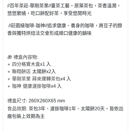
//百年茶莊-華剛茶業//臺茶工藝，原葉茶包，茶香溫潤，
悠悠縈繞，吃口餅配好茶，享受悠閒時光
//莊園級咖啡-珈神//追求健康、養身的咖啡，將豆子的醇
香與獨特烘焙法交會形成順口健康的韻味
🎁 禮盒內容物:
+ 四分格實木盒
x1 入
+ 聯翔餅店
太陽餅x2入
+ 華剛茶業 蒔來運轉茶包
x4 入
+ 咖神 健康濾掛咖啡
x4 入
禮盒尺寸:
260X260X65
mm
食品效期:
茶包3年、
濾掛咖啡1年、太陽餅20天，皆依
出
廠包裝上效期為主