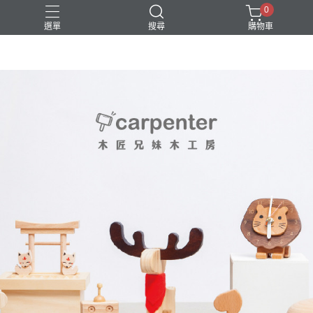
0
選單
搜尋
購物車
DIY
台中體驗行程
親子手作
體驗課程