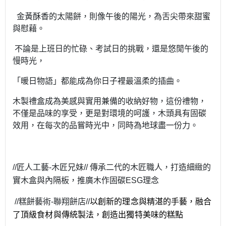
金黃酥香的太陽餅，則像午後的陽光，為舌尖帶來甜蜜
與慰藉。
不論是上班日的忙碌、考試日的挑戰，還是悠閒午後的
慢時光，
「暖日物語」都能成為你日子裡最溫柔的插曲。
木製禮盒成為美感與實用兼備的收納好物，這份禮物，
不僅是品味的享受，更是對環境的呵護，木頭具有固碳
效用，在每次的品嘗時光中，同時為地球盡一份力。
//匠人工藝-木匠兄妹// 傳承二代的木匠職人，打造細緻的
實木盒與內隔板，推廣木作固碳ESG理念
//糕餅藝術-聯翔餅店//
以創新的理念與精湛的手藝，融合
了頂級食材與傳統製法，創造出獨特美味的糕點