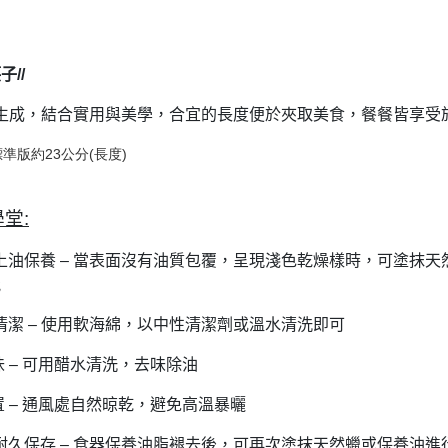
筷子
/
/
生成，結合實用與美學，合宜的長度便於夾取美食，餐餐皆享受
準版約23公分(長度)
學堂
:
上油保養
–
當表面沒有油質包覆，呈現淺色乾燥樣時，可塗抹天
能
清潔
–
使用軟海綿，以中性清潔劑或溫水清洗即可
味
–
可用醋水清洗，去味除油
置
–
通風處自然晾乾，避免高溫暴曬
耐久保存
–
食器保養油脂褪去後，可再次塗抹天然蠟或保養油進