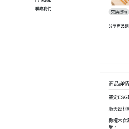
門市據點
聯絡我們
交換禮物
分享商品到
商品詳
堅定
ESG
順天然材
橄欖木食
受。