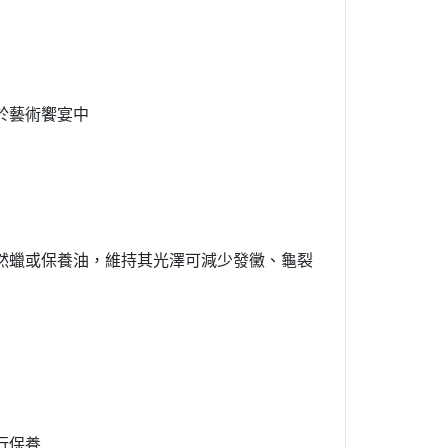
於藝術饗宴中
然蠟或保養油，維持其光澤可減少發黴、龜裂
行保養