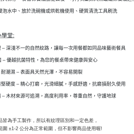
浸泡水中、放於洗碗機或烘乾機使用、硬質清洗工具刷洗
小學堂
:
理
–
深淺不一的自然紋路，讓每一次用餐都如同品味藝術餐具
菌
–
優越抗菌特性，為您的餐桌帶來健康與安心
，耐潮濕
–
表面具天然光澤，不容易開裂
與堅硬度
–
精心打磨，光滑細膩，手感舒適，抗磨損耐久使用
續
–
木材來源可追溯，高度利用率，尊重自然，守護地球
品皆為手工製作，所以有紋理區別和一定色差，
圍 ±1-2 公分為正常範圍，但不影響商品使用喔!