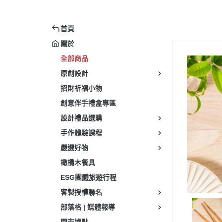
首頁
關於
全部商品
原創設計
招財祈福小物
創意伴手禮盒專區
設計禮品選購
手作體驗課程
嚴選好物
橄欖木餐具
ESG團體旅遊行程
客製授權聯名
部落格 | 媒體報導