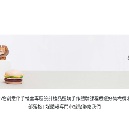
小物
創意伴手禮盒專區
設計禮品選購
手作體驗課程
嚴選好物
橄欖
部落格 | 媒體報導
門市據點
聯絡我們