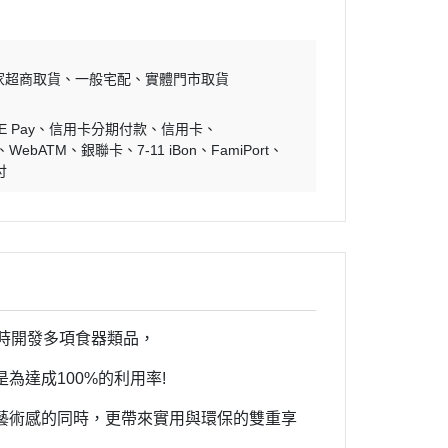
家超商取貨
一般宅配
實體門市取貨
E Pay
信用卡分期付款
信用卡
WebATM
銀聯卡
7-11 iBon
FamiPort
付
時開發多項食器類品，
是為達成
100%
的利用率
!
藝術感的同時，更帶來實用與環保的雙重享