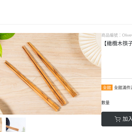
商品編號：
Oliv
【橄欖木筷
全館
全館滿件
數量
加