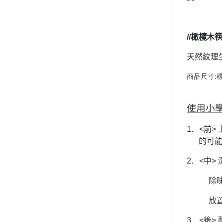
//
橄欖
木
天然紋理
商品尺寸:標
使用小
1.
<
前
>
的可
2.
<
中
>
除
放
3.
<
後
>