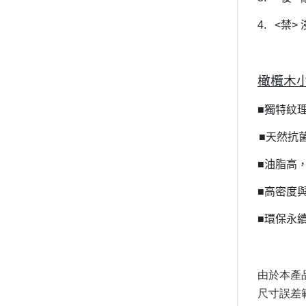
4.
<
禁
>
橄欖木
■
獨特紋
■
天然抗
■
油脂高
■
高密度
■
環保永
由於本產
尺寸誤差範