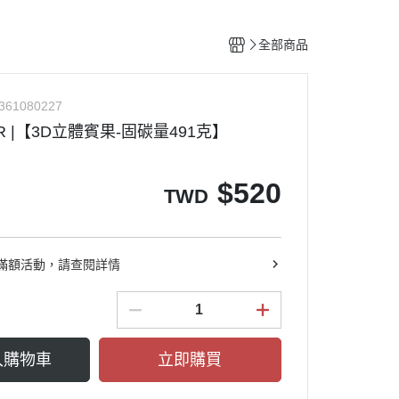
全部商品
361080227
ER |【3D立體賓果-固碳量491克】
$
520
TWD
滿額活動，請查閱詳情
入購物車
立即購買