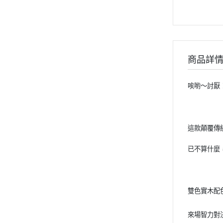
商品詳
唉喲～討厭
這款顛覆傳
已不算什麼
雙色實木配
來場智力對