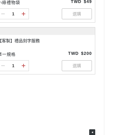
TWD
$49
小綠禮物袋
【客製】禮品刻字服務
TWD
$200
單一規格