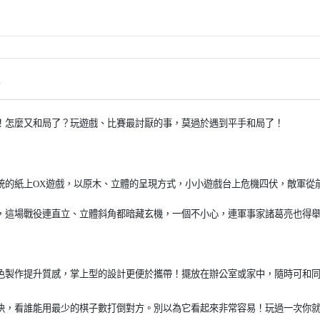
情
！怎麼又和局了？
玩遊戲、比賽最討厭的事，莫過於遇到平手和局了！
統的紙上
OX
遊戲，以原木、
立體的呈現方式，小小遊戲台上危機四伏，敵軍從
，這場戰役連直立、立體斜角都暗藏玄機，一個不小心，連軍事家諸葛亮也得
色製作提升質感，掌上型的設計更便於攜帶！擺放在辦公室或家中，隨時可和
決，看誰能用最少的棋子數打倒對方。別以為它看起來非常容易！玩過一次你