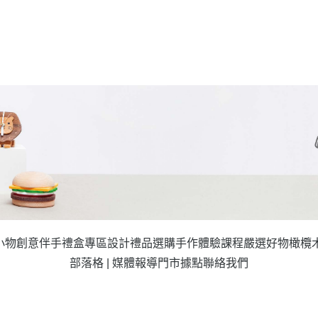
小物
創意伴手禮盒專區
設計禮品選購
手作體驗課程
嚴選好物
橄欖
部落格 | 媒體報導
門市據點
聯絡我們