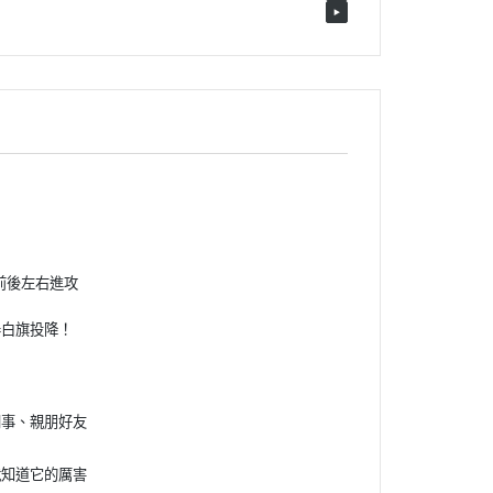
前後左右進攻
舉白旗投降！
同事、親朋好友
就知道它的厲害