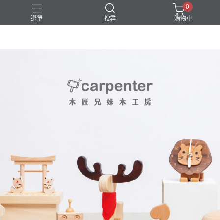
0
選單
搜尋
購物車
DIY
台中體驗行程
親子手作
體驗課程