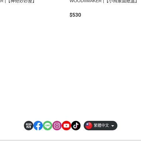
KER |【神奇妙妙屋】
WOODIIMAKER |【小飛象面紙盒】
$530
品牌資訊
暢銷推薦
會員權益說明
媒體報導
門市據點
禮品推薦
付款方式
部落格
禮贈品客製化
全部商品
寄送服務
團體行程(台中)
聯絡我們
手作體驗
售後服務
隱私權條款
繁體中文