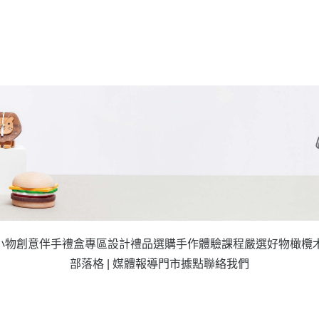
小物
創意伴手禮盒專區
設計禮品選購
手作體驗課程
嚴選好物
橄欖
部落格 | 媒體報導
門市據點
聯絡我們