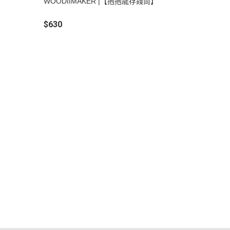
WOODIIMAKER |【抱抱龍存錢筒】
$630