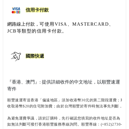
信用卡付款
網路線上付款，
可使用VISA、MASTERCARD、
JCB等類型的信用卡付款。
國際快遞
『香港、澳門』: 提供詳細收件的中文地址，以順豐速運
寄件
順豐速運寄送香港「偏遠地區」須加收港幣
30
元的第二階段運費；順豐
收取港幣$20的住宅附加費；
由於台灣順豐於寄件時無法事先判斷，因
為避免運費爭議，請於訂購時，先行確認您填寫的收件地址是否為「
偏
如無法判斷可撥打香港順豐服務專線詢問。
順豐專線：
(+852)2730-027