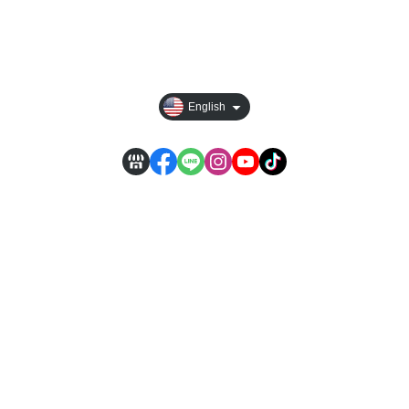
Track order
Newsroom
English