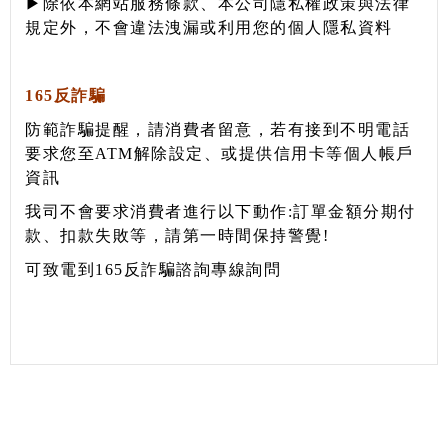
▶除依本網站服務條款、本公司隱私權政策與法律
規定外，不會違法洩漏或利用您的個人隱私資料
165反詐騙
防範詐騙提醒，請消費者留意，若有接到不明電話
要求您至ATM解除設定、或提供信用卡等個人帳戶
資訊
我司不會要求消費者進行以下動作:訂單金額分期付
款、扣款失敗等，
請第一時間保持警覺!
可致電到
165反詐騙諮詢
專線詢問
About
Best Seller