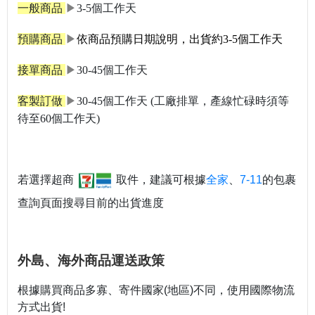
一般商品
▶
3-5個工作天
預購商品
▶
依商品預購日期說明，出貨約3-5個工作天
接單商品
▶
30-45個工作天
客製訂做
▶
30-45個工作天 (工廠排單，產線忙碌時須等
待至60個工作天)
若選擇超商
取件，建議可根據
全家
、
7-11
的包裹
查詢頁面搜尋目前的出貨進度
外島、海外商品運送
政策
根據購買商品多寡、寄件國家(地區)不同，使用國際物流
方式出貨!