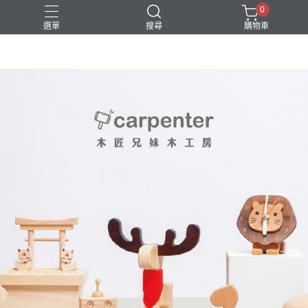
0
選單
搜尋
購物車
DIY
台中體驗行程
親子手作
體驗課程