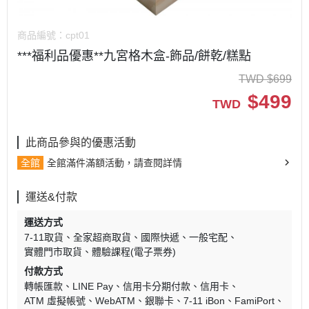
商品編號：
cpt01
***福利品優惠**九宮格木盒-飾品/餅乾/糕點
TWD
$
699
$
499
TWD
此商品參與的優惠活動
全館
全館滿件滿額活動，請查閱詳情
運送&付款
運送方式
7-11取貨
全家超商取貨
國際快遞
一般宅配
實體門市取貨
體驗課程(電子票券)
付款方式
轉帳匯款
LINE Pay
信用卡分期付款
信用卡
ATM 虛擬帳號
WebATM
銀聯卡
7-11 iBon
FamiPort