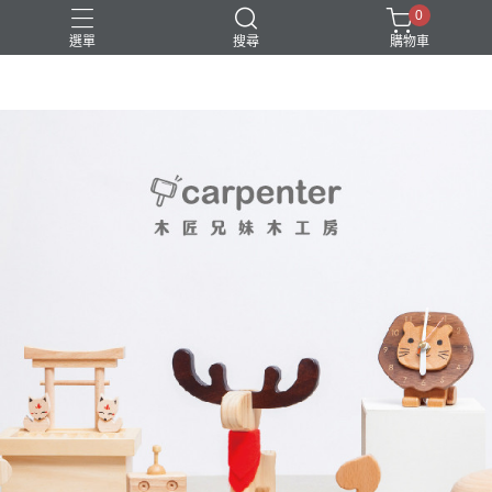
0
選單
搜尋
購物車
DIY
台中體驗行程
親子手作
體驗課程