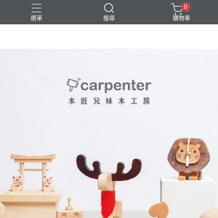
0
選單
搜尋
購物車
DIY
台中體驗行程
親子手作
體驗課程