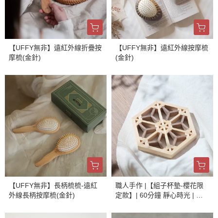
【UFFY無非】遠紅外線折疊按
【UFFY無非】遠紅外線按摩梳
摩梳(金針)
(金針)
【UFFY無非】長柄梳梳-遠紅
職人手作 |【組子杯墊-櫻花限
外線長柄按摩梳(金針)
定款】| 60分鐘 靜心時光 | 組
裝 磨砂 烙印 養護 | 手作體驗