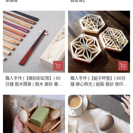
單機版
園套餐】
職人手作 |【繽紛彩虹筷】| 60
職人手作 |【組子杯墊】| 60分
分鐘 鉋木聞香 | 鉋木 磨砂 養護
鐘 靜心時光 | 組裝 磨砂 烙印
| 手作體驗
養護 | 手作體驗