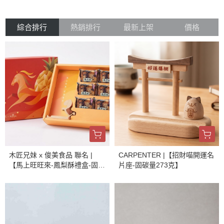
綜合排行
熱銷排行
最新上架
價格
木匠兄妹 x 俊美食品 聯名 |
CARPENTER |【招財喵開運名
【馬上旺旺來-鳳梨酥禮盒-固碳
片座-固碳量273克】
量131.18克】